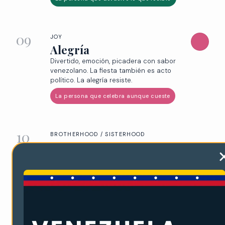
09
JOY
Alegría
Divertido, emoción, picadera con sabor
venezolano. La fiesta también es acto
político. La alegría resiste.
La persona que celebra aunque cueste
10
BROTHERHOOD / SISTERHOOD
Hermandad
VIA con V de Venezuela. Familia escogida que
afrontó tierras lejanas con el corazón. Hogar y
refugio. Siempre.
La persona que es familia aunque no lo sea de sangre