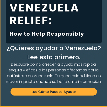
Declaración De La VIA Sobre El Premio Nobel
De La Paz 2025 Y La Crisis Venezolana
Ver
¿Quieres ayudar a Venezuela?
Lee esto primero.
Declaración De La VIA Sobre La Posición De La
Descubre cómo ofrecer la ayuda más rápida,
Comunidad Internacional Respecto A
segura y eficaz a las personas afectadas por la
Venezuela Como Estado Fallido
catástrofe en Venezuela. Tu generosidad tiene un
Ver
mayor impacto cuando se basa en la información.
Lee Cómo Puedes Ayudar
«La Credibilidad De VIA Es Nuestro Mayor
Logro», Los Directores Reflexionan Sobre Los 9