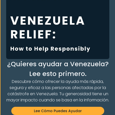
Organización
Centro de donaciones 2026
Quiénes somos
Qué hacemos
¿Quieres ayudar a Venezuela?
Contacta con nosotros
Lee esto primero.
Dona
Descubre cómo ofrecer la ayuda más rápida,
Premios y reconocimientos
segura y eficaz a las personas afectadas por la
Nuestros programas
catástrofe en Venezuela. Tu generosidad tiene un
Legal Orientation
mayor impacto cuando se basa en la información.
Apoyo entre iguales
Lee Cómo Puedes Ayudar
English Classes