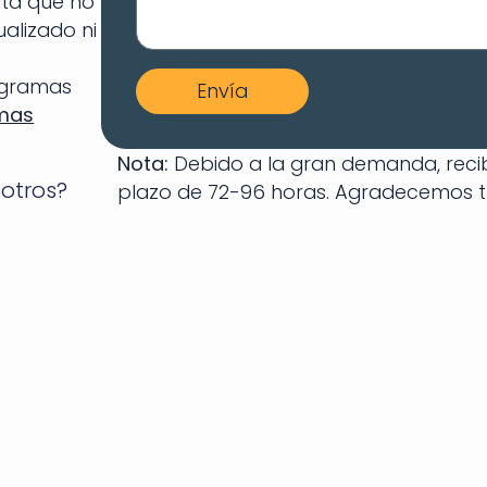
nta que no
alizado ni
ogramas
Envía
mas
Nota:
Debido a la gran demanda, recib
sotros?
plazo de 72-96 horas. Agradecemos t