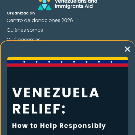
Organización
Centro de donaciones 2026
Quiénes somos
Qué hacemos
Contacta con nosotros
Dona
Premios y reconocimientos
Nuestros programas
Legal Orientation
Apoyo entre iguales
English Classes
Cultural And Welcome Program
Humanitarian Assistance
Campaña anual VIA