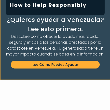
Cómo rellenar la solicitud de asilo (formulario I-
¿Quieres ayudar a Venezuela?
589) con la abogada Rebecca Press
Lee esto primero.
Sigue Leyendo "
Descubre cómo ofrecer la ayuda más rápida,
segura y eficaz a las personas afectadas por la
catástrofe en Venezuela. Tu generosidad tiene un
mayor impacto cuando se basa en la información.
Lee Cómo Puedes Ayudar
Consejos para redactar una «Declaración
personal» eficaz para tu caso de asilo.