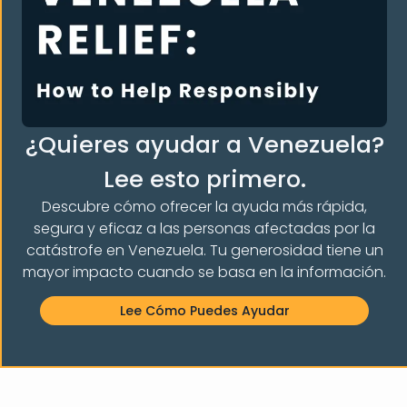
Centro de donaciones 2026
Quiénes somos
Qué hacemos
Contacta con nosotros
Dona
¿Quieres ayudar a Venezuela?
Premios y reconocimientos
Lee esto primero.
Nuestros programas
Legal Orientation
Descubre cómo ofrecer la ayuda más rápida,
Apoyo entre iguales
segura y eficaz a las personas afectadas por la
catástrofe en Venezuela. Tu generosidad tiene un
English Classes
mayor impacto cuando se basa en la información.
Cultural And Welcome Program
Lee Cómo Puedes Ayudar
Humanitarian Assistance
Campaña anual VIA
Recursos y noticias
Recursos