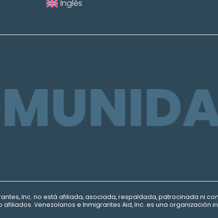
Inglés
MUNIDAD
rantes
, Inc.
no está afiliada, asociada, respaldada, patrocinada ni c
s o afiliados. Venezolanos e Inmigrantes
Aid, Inc.
es una organización i