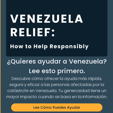
Cómo rellenar la solicitud de asilo (formulario I-
589) con la abogada Rebecca Press
¿Quieres ayudar a Venezuela?
Sigue Leyendo "
Lee esto primero.
Descubre cómo ofrecer la ayuda más rápida,
segura y eficaz a las personas afectadas por la
catástrofe en Venezuela. Tu generosidad tiene un
mayor impacto cuando se basa en la información.
Lee Cómo Puedes Ayudar