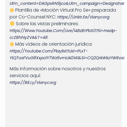
Utm_content=DAGpxRN9jco&utm_campaign=designshare&
Plantilla de «Moción Virtual Pro Se» preparada
por Co-Counsel NYC:
Https://linktr.ee/vianycorg
Sobre las vistas preliminares:
Https://www.youtube.com/live/i4BzIErPbX0?si=Hwdp-
LcZBhhIyZVA&t=48
Más vídeos de orientación jurídica:
Https://youtube.com/playlist?list=PLxT-
YtQTosFVuG8Xxpo1Y7Wz6vmUA0141&si=cQ2QrkWkzYWRosiJ
Más información sobre nosotros y nuestros
servicios aquí:
Https://bit.ly/vianycorg