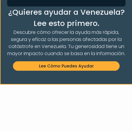
Cómo rellenar la solicitud de asilo (formulario I-
¿Quieres ayudar a Venezuela?
589) con la abogada Rebecca Press
Lee esto primero.
Sigue Leyendo "
Descubre cómo ofrecer la ayuda más rápida,
segura y eficaz a las personas afectadas por la
catástrofe en Venezuela. Tu generosidad tiene un
mayor impacto cuando se basa en la información.
Lee Cómo Puedes Ayudar
Consejos para redactar una «Declaración
personal» eficaz para tu caso de asilo.
Sigue Leyendo "