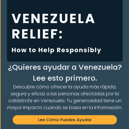
Cómo rellenar la solicitud de asilo (formulario I-
589) con la abogada Rebecca Press
¿Quieres ayudar a Venezuela?
Sigue Leyendo "
Lee esto primero.
Descubre cómo ofrecer la ayuda más rápida,
segura y eficaz a las personas afectadas por la
catástrofe en Venezuela. Tu generosidad tiene un
mayor impacto cuando se basa en la información.
Lee Cómo Puedes Ayudar