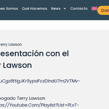
nes Somos
Qué Hacemos
News
Contacto
Do
Terry Lawson
resentación con el
y Lawson
1DuCgz8ttlgJKr5ypdFczDIndU7m2VTMv-
abogado Terry Lawson
ps://youtube.com/playlist?list=PLxT-