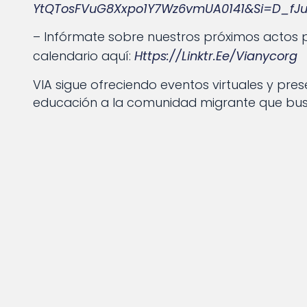
YtQTosFVuG8Xxpo1Y7Wz6vmUA0141&si=d_fJu
– Infórmate sobre nuestros próximos actos pr
calendario aquí:
Https://linktr.ee/vianycorg
VIA sigue ofreciendo eventos virtuales y pre
educación a la comunidad migrante que bus