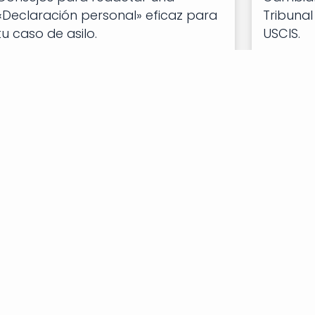
«Declaración personal» eficaz para
Tribunal
tu caso de asilo.
USCIS.
Sigue Leyendo "
Sigue Le