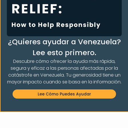
S LA COMUNIDAD
¿Quieres ayudar a Venezuela?
Lee esto primero.
Descubre cómo ofrecer la ayuda más rápida,
Notificación de no afiliación:
Ayuda a
Venezolanos e
segura y eficaz a las personas afectadas por la
Inmigrantes
, Inc.
no está afiliada, asociada, respaldada,
catástrofe en Venezuela. Tu generosidad tiene un
patrocinada ni conectada oficialmente con grupos,
mayor impacto cuando se basa en la información.
organizaciones o partidos políticos concretos, ni con
ninguna de sus filiales o afiliados. Venezolanos e
Inmigrantes
Aid, Inc.
es una organización independiente
Lee Cómo Puedes Ayudar
sin ánimo de lucro que ayuda a inmigrantes forzosos y
solicitantes de asilo en NY.