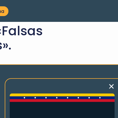
na
«Falsas
».