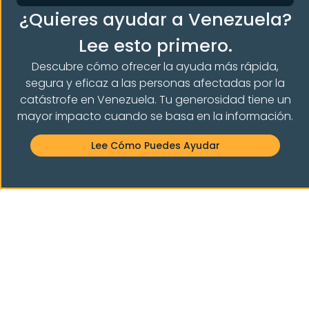
Recursos y noticias
¿Quieres ayudar a Venezuela?
Recursos
Lee esto primero.
Faqs
Descubre cómo ofrecer la ayuda más rápida,
Noticias VIA
segura y eficaz a las personas afectadas por la
Boletines
catástrofe en Venezuela. Tu generosidad tiene un
Pulsa
mayor impacto cuando se basa en la información.
Comunicados de prensa
Lee Cómo Puedes Ayudar
Información de contacto
info@vianyc.org
(+1) 347 735 7103
(+1) 347 698 1618
Síguenos
Idioma
Inglés