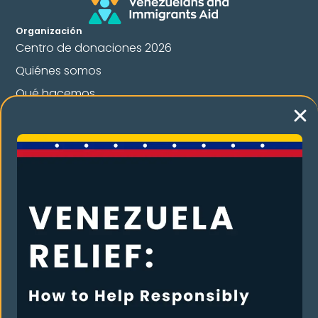
Organización
Centro de donaciones 2026
Quiénes somos
Qué hacemos
Contacta con nosotros
Dona
Premios y reconocimientos
Nuestros programas
Legal Orientation
Apoyo entre iguales
English Classes
Cultural And Welcome Program
Humanitarian Assistance
Campaña anual VIA